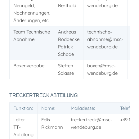
Nenngeld,
Berthold
wendeburg.de
947
Nachnennungen,
Änderungen, etc.
Team Technische
Andreas
technische-
+49
Abnahme
Röddecke
abnahme@msc-
+49
Patrick
wendeburg.de
Schade
Boxenvergabe
Steffen
boxen@msc-
+49
Solasse
wendeburg.de
TRECKERTRECK ABTEILUNG:
Funktion:
Name:
Mailadesse:
Telefon
Leiter
Felix
treckertreck@msc-
+49 151 
TT-
Rickmann
wendeburg.de
Abteilung