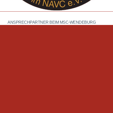
ANSPRECHPARTNER BEIM MSC-WENDEBURG
KLICK hier
MITGLIEDSCHAFT?
Klick hier!