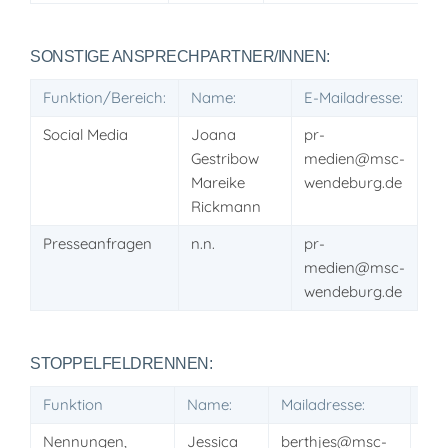
SONSTIGE ANSPRECHPARTNER/INNEN:
Funktion/Bereich:
Name:
E-Mailadresse:
Social Media
Joana
pr-
Gestribow
medien@msc-
Mareike
wendeburg.de
Rickmann
Presseanfragen
n.n.
pr-
medien@msc-
wendeburg.de
STOPPELFELDRENNEN:
Funktion
Name:
Mailadresse:
Tel
Nennungen,
Jessica
berthjes@msc-
+49